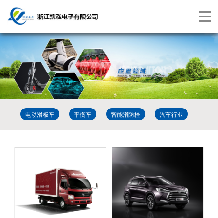
切
换
导
航
电动滑板车
平衡车
智能消防栓
汽车行业